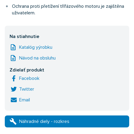
Ochrana proti přetížení třífázového motoru je zajištěna
uživatelem.
Na stiahnutie
description
Katalóg yýrobku
description
Návod na obsluhu
Zdielať produkt
Facebook
Twitter
Email
build
Náhradné diely - rozkres