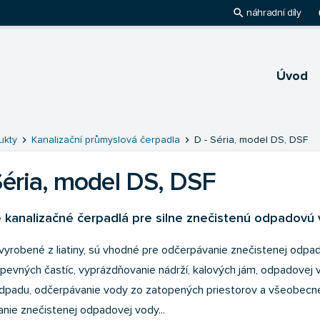
search
pl
náhradní díly
Úvod
hlavnú stránku
chevron_right
chevron_right
ukty
Kanalizační průmyslová čerpadla
D - Séria, model DS, DSF
Séria, model DS, DSF
 kanalizačné čerpadlá pre silne znečistenú odpadovú 
vyrobené z liatiny, sú vhodné pre odčerpávanie znečistenej odpa
evných častíc, vyprázdňovanie nádrží, kalových jám, odpadovej 
dpadu, odčerpávanie vody zo zatopených priestorov a všeobecn
nie znečistenej odpadovej vody...