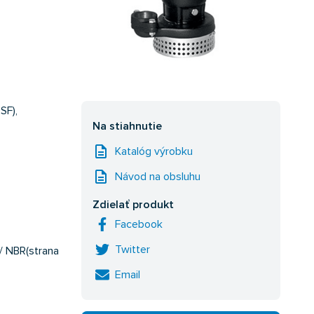
SF),
Na stiahnutie
description
Katalóg výrobku
description
Návod na obsluhu
Zdielať produkt
Facebook
Twitter
 / NBR(strana
Email