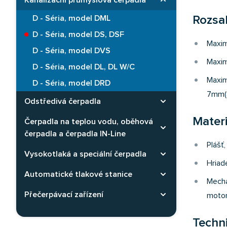
Kanalizační průmyslová čerpadla
Rozbaliť kategóriu
D - Séria, model DML
Rozsah
D - Séria, model DS, DSF
Maxim
D - Séria, model DVS
Maxim
D - Séria, model DL, DL W/C
Maxim
D - Séria, model DRD
7mm(
Odstředivá čerpadla
Rozbaliť kategóriu
Materi
Čerpadla na teplou vodu, oběhová
Rozbaliť kategóriu
čerpadla a čerpadla IN-Line
Plášť
Vysokotlaká a speciální čerpadla
Rozbaliť kategóriu
Hriad
Automatické tlakové stanice
Rozbaliť kategóriu
Mecha
Přečerpávací zařízení
Rozbaliť kategóriu
motor
Techn