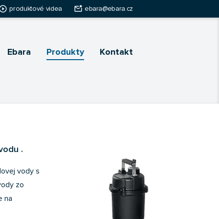
ay_circle_outline
mark_email_unread
produktové videa
ebara@ebara.cz
Ebara
Produkty
Kontakt
vodu .
dovej vody s
vody zo
e na