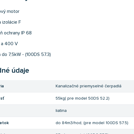
ový motor
 izolácie F
ň ochrany IP 68
 a 400 V
n do 7,5kW - (100DS 57.3)
dné údaje
ia
Kanalizačné priemyselné čerpadlá
sť
55kg( pre model 50DS 52.2)
liatina
ietok
do 84m3/hod, (pre model 100DS 57.5)