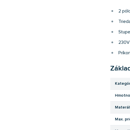
2 pól
Trieda
Stupe
230V
Príko
Zákla
Kategór
Hmotno
Materál
Max. pr