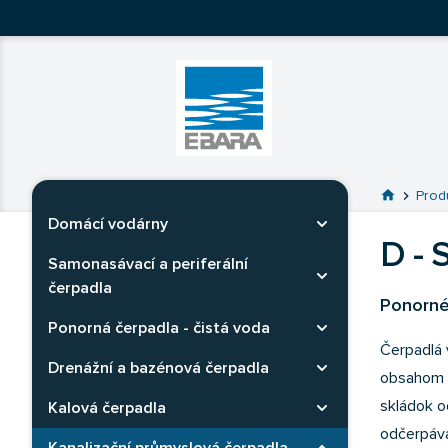
Ebara Česko
Ebara - japonské čerpadlá
Prejsť na 
home
chevron_right
Prod
Domácí vodárny
Rozbaliť kategóriu
D - 
Samonasávací a periferální
Rozbaliť kategóriu
čerpadla
Ponorné
Ponorná čerpadla - čistá voda
Rozbaliť kategóriu
Čerpadlá 
Drenážní a bazénová čerpadla
Rozbaliť kategóriu
obsahom p
skládok o
Kalová čerpadla
Rozbaliť kategóriu
odčerpáva