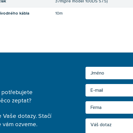
tlak
37m(pre model 100DS 57.5)
rívodného kábla
10m
Jméno
Email
 potřebujete
něco zeptat?
Firma
 Vaše dotazy. Stačí
Váš dotaz
se vám ozveme.