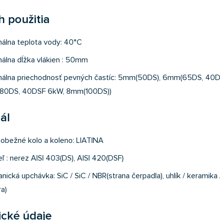
 použitia
álna teplota vody: 40°C
álna dĺžka vlákien : 50mm
álna priechodnosť pevných častíc: 5mm(50DS), 6mm(65DS, 40D
80DS, 40DSF 6kW, 8mm(100DS))
ál
, obežné kolo a koleno: LIATINA
eľ : nerez AISI 403(DS), AISI 420(DSF)
nická upchávka: SiC / SiC / NBR(strana čerpadla), uhlík / keramika
a)
ické údaje