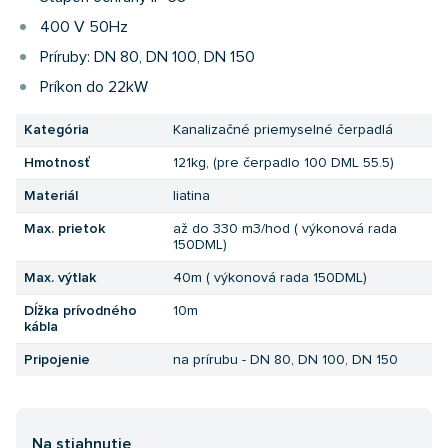
400 V 50Hz
Príruby: DN 80, DN 100, DN 150
Príkon do 22kW
Kategória
Kanalizačné priemyselné čerpadlá
Hmotnosť
121kg, (pre čerpadlo 100 DML 55.5)
Materiál
liatina
Max. prietok
až do 330 m3/hod ( výkonová rada
150DML)
Max. výtlak
40m ( výkonová rada 150DML)
Dĺžka prívodného
10m
kábla
Pripojenie
na prírubu - DN 80, DN 100, DN 150
Na stiahnutie