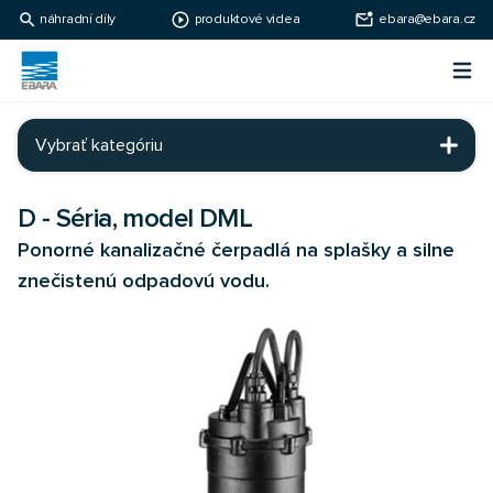
search
play_circle_outline
mark_email_unread
náhradní díly
produktové videa
ebara@ebara.cz
Ebara Česko
Otv
Ebara - japonské čerpadlá
Vybrať kategóriu
D - Séria, model DML
Ponorné kanalizačné čerpadlá na splašky a silne
znečistenú odpadovú vodu.