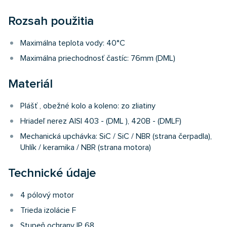
Rozsah použitia
Maximálna teplota vody: 40°C
Maximálna priechodnosť častíc: 76mm (DML)
Materiál
Plášť , obežné kolo a koleno: zo zliatiny
Hriadeľ nerez AISI 403 - (DML ), 420B - (DMLF)
Mechanická upchávka: SiC / SiC / NBR (strana čerpadla),
Uhlík / keramika / NBR (strana motora)
Technické údaje
4 pólový motor
Trieda izolácie F
Stupeň ochrany IP 68