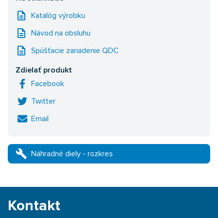
description
Katalóg výrobku
description
Návod na obsluhu
description
Spúšťacie zariadenie QDC
Zdielať produkt
Facebook
Twitter
Email
build
Náhradné diely - rozkres
Kontakt