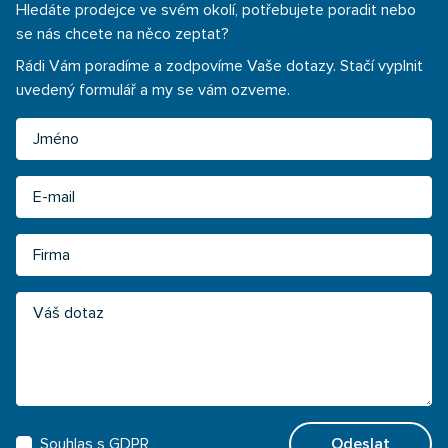
Hledáte prodejce ve svém okolí, potřebujete poradit nebo
se nás chcete na něco zeptat?
Rádi Vám poradíme a zodpovíme Vaše dotazy. Stačí vyplnit
uvedený formulář a my se vám ozveme.
Jméno
Email
Firma
Váš dotaz
Souhlas s
GDPR
Odeslat